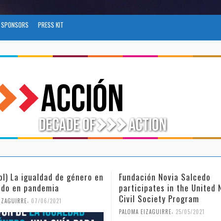
SPONSORS
PRESS KIT
ol) La igualdad de género en
Fundación Novia Salcedo
do en pandemia
participates in the United 
Civil Society Program
,
IZAGUIRRE
07/06/2021
,
PALOMA EIZAGUIRRE
25/05/2021