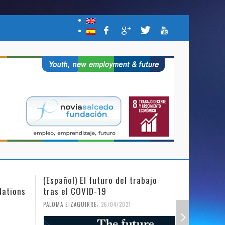
(Español) El futuro del trabajo
(Español)
Nations
tras el COVID-19
Mujer y l
,
PALOMA EIZAGUIRRE
26/04/2021
PALOMA EIZ