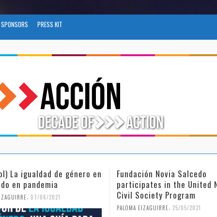
SPONSORS
PRESS KIT
ol) La igualdad de género en
Fundación Novia Salcedo
do en pandemia
participates in the United 
Civil Society Program
,
IZAGUIRRE
07/06/2021
,
PALOMA EIZAGUIRRE
25/05/2021