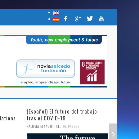
(Español) El futuro del trabajo
(Español)
Nations
tras el COVID-19
Mujer y l
,
PALOMA EIZAGUIRRE
26/04/2021
PALOMA EIZ