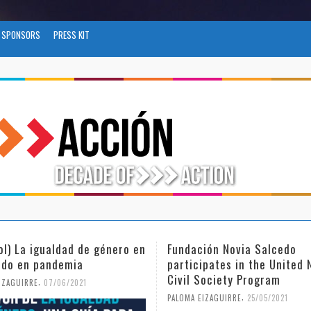
SPONSORS
PRESS KIT
ol) La igualdad de género en
Fundación Novia Salcedo
do en pandemia
participates in the United 
Civil Society Program
,
IZAGUIRRE
07/06/2021
,
PALOMA EIZAGUIRRE
25/05/2021