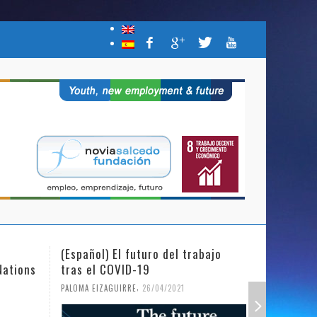
(Español) El futuro del trabajo
(Español)
Nations
tras el COVID-19
Mujer y l
,
PALOMA EIZAGUIRRE
26/04/2021
PALOMA EIZ