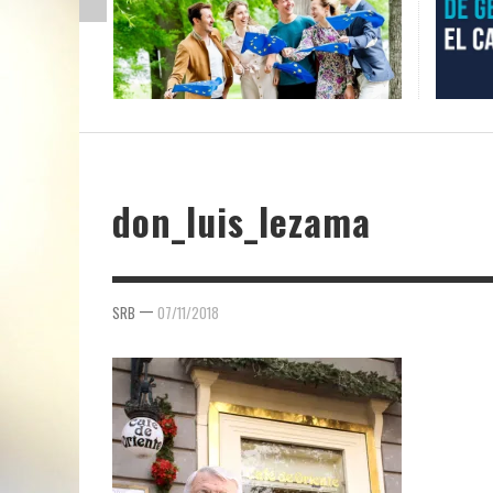
don_luis_lezama
—
SRB
07/11/2018