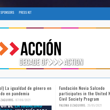
SPONSORS
PRESS KIT
ol) La igualdad de género en
Fundación Novia Salcedo
do en pandemia
participates in the United 
Civil Society Program
,
IZAGUIRRE
07/06/2021
,
PALOMA EIZAGUIRRE
25/05/2021