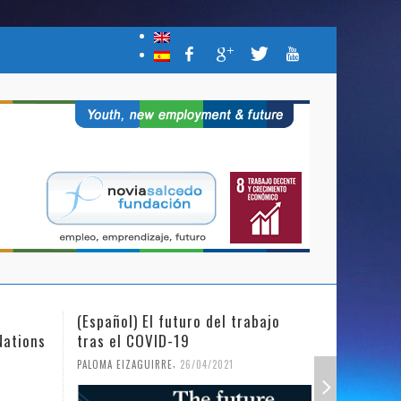
(Español) El futuro del trabajo
(Español)
Nations
tras el COVID-19
Mujer y l
,
PALOMA EIZAGUIRRE
26/04/2021
PALOMA EIZ