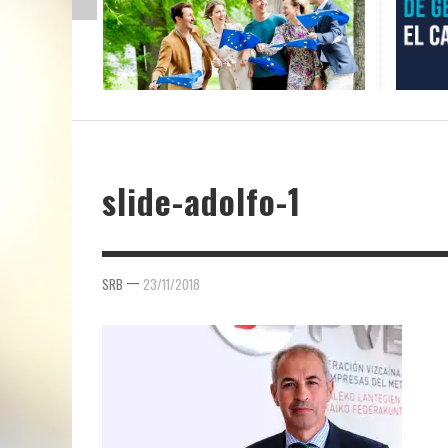
slide-adolfo-1
—
SRB
23/11/2018