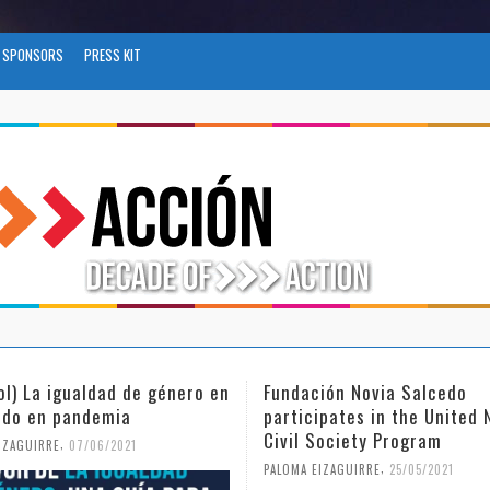
SPONSORS
PRESS KIT
ol) La igualdad de género en
Fundación Novia Salcedo
do en pandemia
participates in the United 
Civil Society Program
,
IZAGUIRRE
07/06/2021
,
PALOMA EIZAGUIRRE
25/05/2021