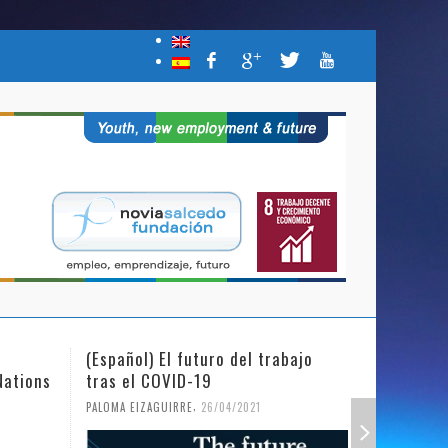
(Español) El futuro del trabajo
(Español)
Nations
tras el COVID-19
Mujer y l
,
PALOMA EIZAGUIRRE
26/04/2021
PALOMA EIZ