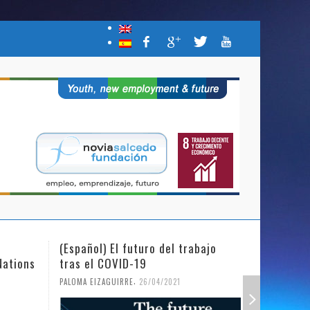
(Español) El futuro del trabajo
(Español)
Nations
tras el COVID-19
Mujer y l
,
PALOMA EIZAGUIRRE
26/04/2021
PALOMA EIZ