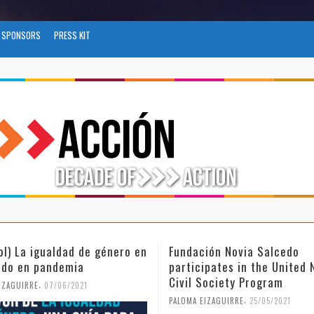
SPONSORS
PRESS KIT
ol) La igualdad de género en
Fundación Novia Salcedo
do en pandemia
participates in the United 
Civil Society Program
,
IZAGUIRRE
07/06/2021
,
PALOMA EIZAGUIRRE
25/05/2021