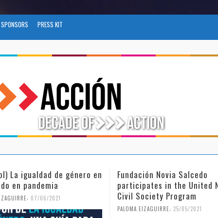
SPONSORS
PRESS KIT
ol) La igualdad de género en
Fundación Novia Salcedo
do en pandemia
participates in the United 
Civil Society Program
,
IZAGUIRRE
07/06/2021
,
PALOMA EIZAGUIRRE
25/05/2021