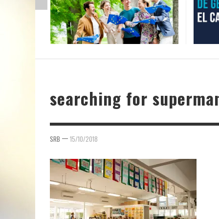
searching for superman
—
SRB
15/10/2018