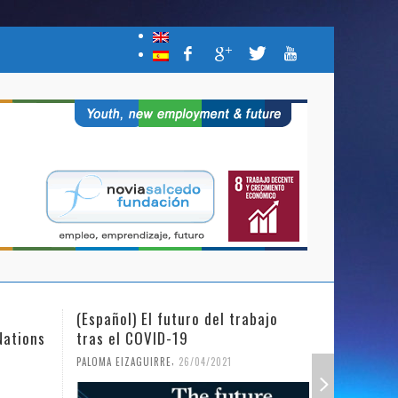
(Español) El futuro del trabajo
(Español)
Nations
tras el COVID-19
Mujer y l
,
PALOMA EIZAGUIRRE
26/04/2021
PALOMA EIZ