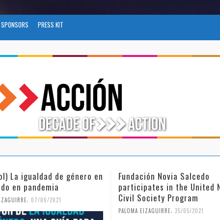
SPONSORS
PRESS KIT
ol) La igualdad de género en
Fundación Novia Salcedo
do en pandemia
participates in the United 
Civil Society Program
,
IZAGUIRRE
07/06/2021
,
PALOMA EIZAGUIRRE
25/05/2021