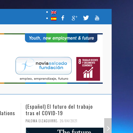
(Español) El futuro del trabajo
(Español)
Nations
tras el COVID-19
Mujer y l
,
PALOMA EIZAGUIRRE
26/04/2021
PALOMA EIZ