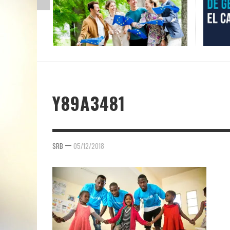
Y89A3481
—
SRB
05/12/2018