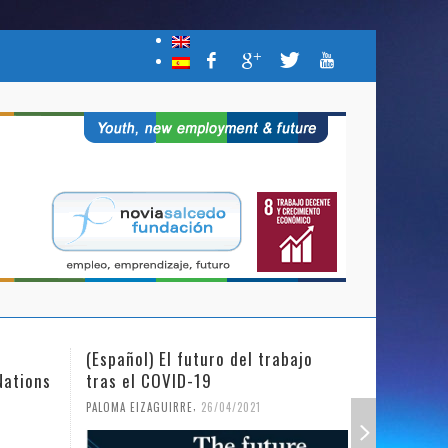
(Español) El futuro del trabajo
(Español)
Nations
tras el COVID-19
Mujer y l
,
PALOMA EIZAGUIRRE
26/04/2021
PALOMA EIZ