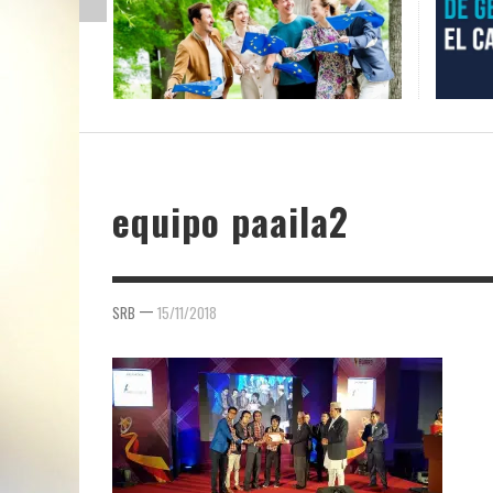
equipo paaila2
—
SRB
15/11/2018