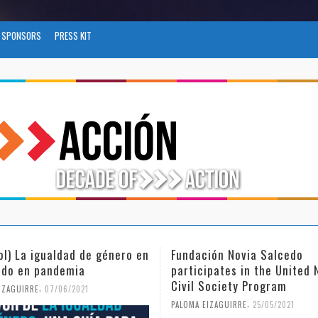
SPONSORS
PRESS KIT
ol) La igualdad de género en
Fundación Novia Salcedo
do en pandemia
participates in the United 
Civil Society Program
,
IZAGUIRRE
07/06/2021
,
PALOMA EIZAGUIRRE
25/05/2021