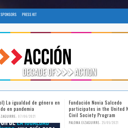
SPONSORS
PRESS KIT
ol) La igualdad de género en
Fundación Novia Salcedo
do en pandemia
participates in the United 
Civil Society Program
,
IZAGUIRRE
07/06/2021
,
PALOMA EIZAGUIRRE
25/05/2021