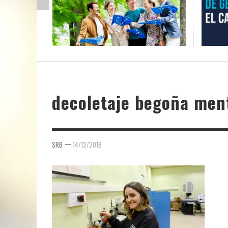
decoletaje begoña men
—
SRB
14/12/2018