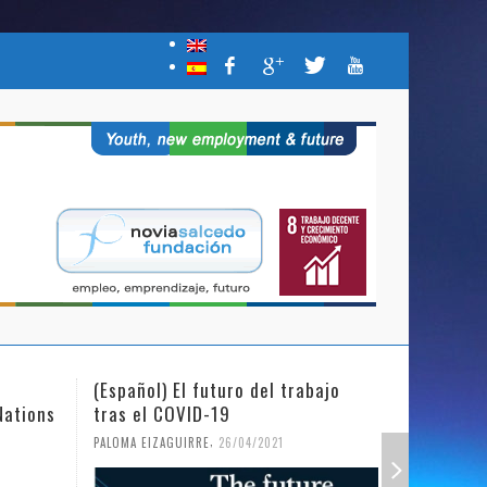
(Español) El futuro del trabajo
(Español)
Nations
tras el COVID-19
Mujer y l
,
PALOMA EIZAGUIRRE
26/04/2021
PALOMA EIZ