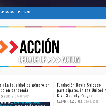
SPONSORS
PRESS KIT
ol) La igualdad de género en
Fundación Novia Salcedo
do en pandemia
participates in the United 
Civil Society Program
,
IZAGUIRRE
07/06/2021
,
PALOMA EIZAGUIRRE
25/05/2021