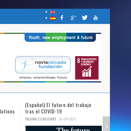
(Español) El futuro del trabajo
(Español)
Nations
tras el COVID-19
Mujer y l
,
PALOMA EIZAGUIRRE
26/04/2021
PALOMA EIZ