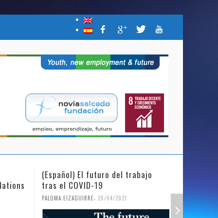
(Español) El futuro del trabajo
(Español)
Nations
tras el COVID-19
Mujer y l
,
PALOMA EIZAGUIRRE
26/04/2021
PALOMA EIZ