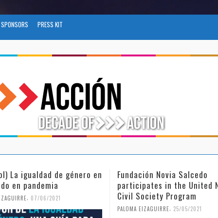
SPONSORS
PRESS KIT
ol) La igualdad de género en
Fundación Novia Salcedo
do en pandemia
participates in the United 
Civil Society Program
,
IZAGUIRRE
07/06/2021
,
PALOMA EIZAGUIRRE
25/05/2021