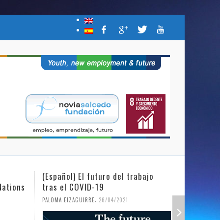
(Español) El futuro del trabajo
(Español)
Nations
tras el COVID-19
Mujer y l
,
PALOMA EIZAGUIRRE
26/04/2021
PALOMA EIZ