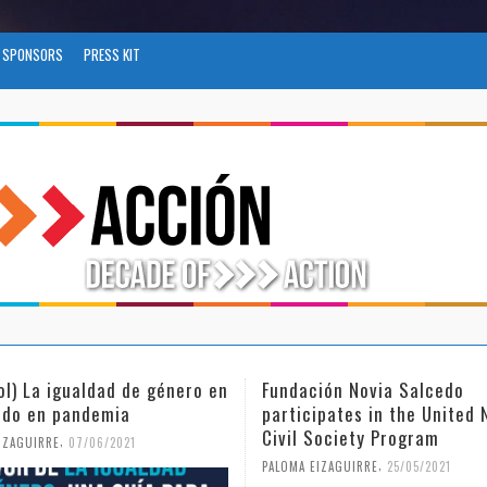
SPONSORS
PRESS KIT
ol) La igualdad de género en
Fundación Novia Salcedo
do en pandemia
participates in the United 
Civil Society Program
,
IZAGUIRRE
07/06/2021
,
PALOMA EIZAGUIRRE
25/05/2021