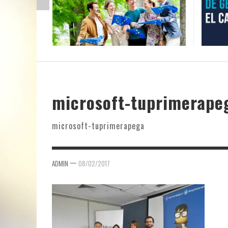
microsoft-tuprimerape
microsoft-tuprimerapega
—
ADMIN
08/02/2017