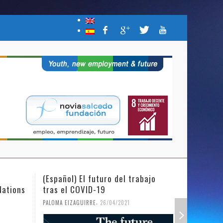
(Español) El futuro del trabajo
(Español)
Nations
tras el COVID-19
Mujer y l
,
PALOMA EIZAGUIRRE
26/04/2021
PALOMA EIZ