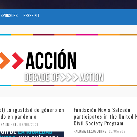
SPONSORS
PRESS KIT
ol) La igualdad de género en
Fundación Novia Salcedo
do en pandemia
participates in the United 
Civil Society Program
,
IZAGUIRRE
07/06/2021
,
PALOMA EIZAGUIRRE
25/05/2021