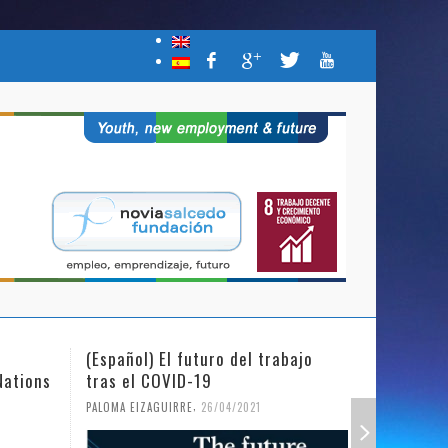
(Español) El futuro del trabajo
(Español)
Nations
tras el COVID-19
Mujer y l
,
PALOMA EIZAGUIRRE
26/04/2021
PALOMA EIZ