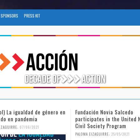
SPONSORS
PRESS KIT
ol) La igualdad de género en
Fundación Novia Salcedo
do en pandemia
participates in the United 
Civil Society Program
,
IZAGUIRRE
07/06/2021
,
PALOMA EIZAGUIRRE
25/05/2021