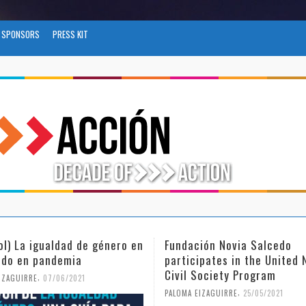
SPONSORS
PRESS KIT
ol) La igualdad de género en
Fundación Novia Salcedo
do en pandemia
participates in the United 
Civil Society Program
,
IZAGUIRRE
07/06/2021
,
PALOMA EIZAGUIRRE
25/05/2021