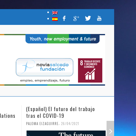
(Español) El futuro del trabajo
(Español)
Nations
tras el COVID-19
Mujer y l
,
PALOMA EIZAGUIRRE
26/04/2021
PALOMA EIZ