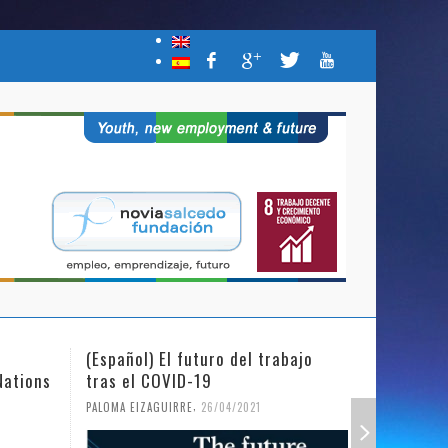
(Español) El futuro del trabajo
(Español)
Nations
tras el COVID-19
Mujer y l
,
PALOMA EIZAGUIRRE
26/04/2021
PALOMA EIZ