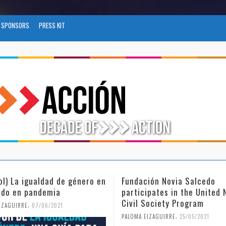
SPONSORS
PRESS KIT
ol) La igualdad de género en
Fundación Novia Salcedo
do en pandemia
participates in the United 
Civil Society Program
,
IZAGUIRRE
07/06/2021
,
PALOMA EIZAGUIRRE
25/05/2021