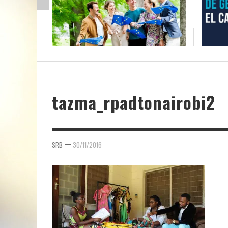
tazma_rpadtonairobi2
—
SRB
30/11/2016