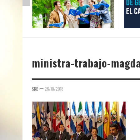
ministra-trabajo-magda
—
SRB
26/10/2018