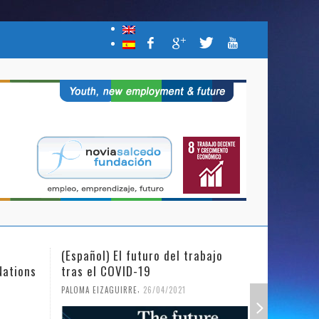
(Español) El futuro del trabajo
(Español)
Nations
tras el COVID-19
Mujer y l
,
PALOMA EIZAGUIRRE
26/04/2021
PALOMA EIZ