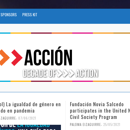
SPONSORS
PRESS KIT
ol) La igualdad de género en
Fundación Novia Salcedo
do en pandemia
participates in the United 
Civil Society Program
,
IZAGUIRRE
07/06/2021
,
PALOMA EIZAGUIRRE
25/05/2021