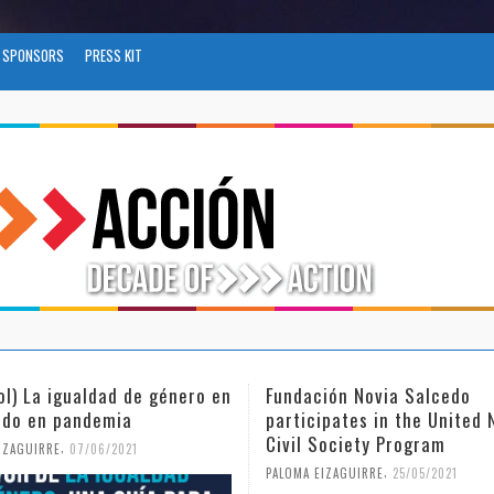
SPONSORS
PRESS KIT
ol) La igualdad de género en
Fundación Novia Salcedo
do en pandemia
participates in the United 
Civil Society Program
,
IZAGUIRRE
07/06/2021
,
PALOMA EIZAGUIRRE
25/05/2021