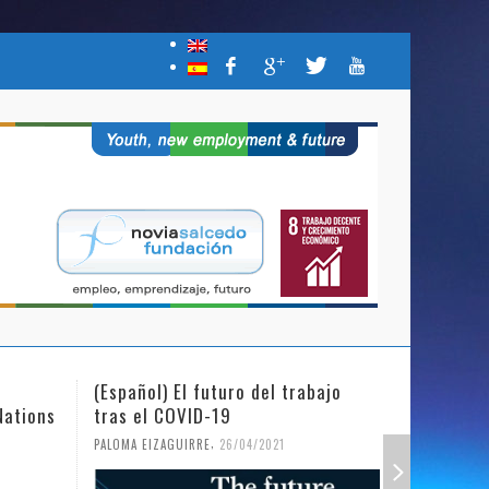
(Español) El futuro del trabajo
(Español)
Nations
tras el COVID-19
Mujer y l
,
PALOMA EIZAGUIRRE
26/04/2021
PALOMA EIZ