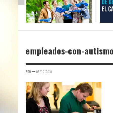
empleados-con-autism
—
SRB
08/02/2019