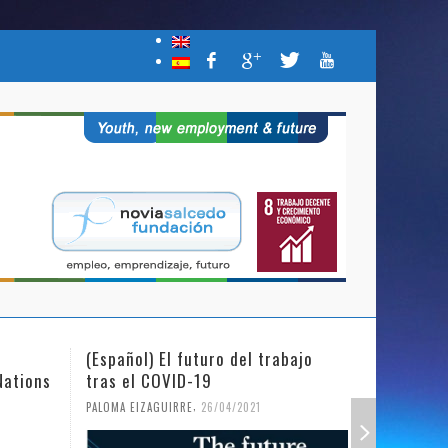
(Español) El futuro del trabajo
(Español)
Nations
tras el COVID-19
Mujer y l
,
PALOMA EIZAGUIRRE
26/04/2021
PALOMA EIZ