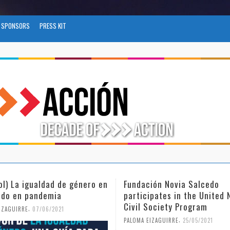
SPONSORS
PRESS KIT
ol) La igualdad de género en
Fundación Novia Salcedo
do en pandemia
participates in the United 
Civil Society Program
,
IZAGUIRRE
07/06/2021
,
PALOMA EIZAGUIRRE
25/05/2021