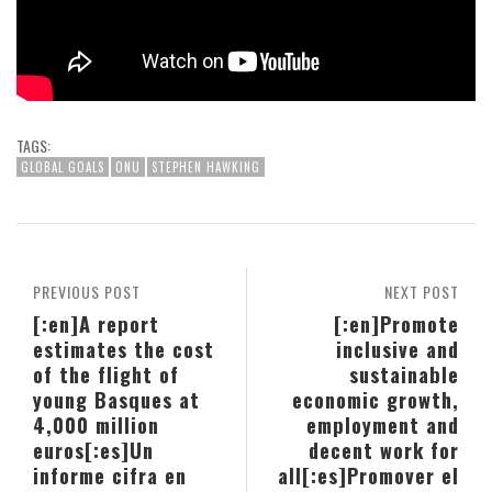
TAGS:
GLOBAL GOALS
ONU
STEPHEN HAWKING
PREVIOUS POST
NEXT POST
[:en]A report
[:en]Promote
estimates the cost
inclusive and
of the flight of
sustainable
young Basques at
economic growth,
4,000 million
employment and
euros[:es]Un
decent work for
informe cifra en
all[:es]Promover el