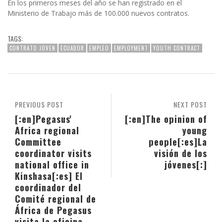
En los primeros meses del año se han registrado en el
Ministerio de Trabajo más de 100.000 nuevos contratos.
TAGS:
CONTRATO JOVEN
ECUADOR
EMPLEO
EMPLOYMENT
YOUTH CONTRACT
PREVIOUS POST
NEXT POST
[:en]Pegasus'
[:en]The opinion of
Africa regional
young
Committee
people[:es]La
coordinator visits
visión de los
national office in
jóvenes[:]
Kinshasa[:es] El
coordinador del
Comité regional de
África de Pegasus
visita la oficina