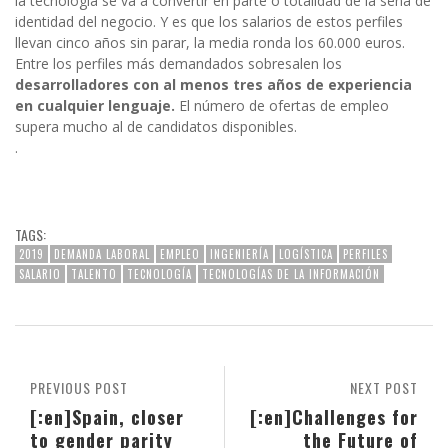
la tecnología se va a convertir en parte o totalidad de la seña de
identidad del negocio. Y es que los salarios de estos perfiles
llevan cinco años sin parar, la media ronda los 60.000 euros.
Entre los perfiles más demandados sobresalen los
desarrolladores con al menos tres años de experiencia
en cualquier lenguaje.
El número de ofertas de empleo
supera mucho al de candidatos disponibles.
.
TAGS:
2019
DEMANDA LABORAL
EMPLEO
INGENIERÍA
LOGÍSTICA
PERFILES
SALARIO
TALENTO
TECNOLOGÍA
TECNOLOGÍAS DE LA INFORMACIÓN
PREVIOUS POST
NEXT POST
[:en]Spain, closer
[:en]Challenges for
to gender parity
the Future of