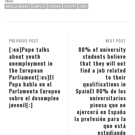
TAGS:
ANGELA MERKEL
EMPLEO
EUROPA
EUROPE
JOBS
PREVIOUS POST
NEXT POST
[:en]Pope talks
80% of university
about youth
students believe
unemployment in
that they will not
the European
find a job related
Parliament[:es]El
to their
Papa habla en el
qualifications in
Parlamento Europeo
Spain
El 80% de los
sobre el desempleo
universitarios
juvenil[:]
piensa que no
ejercerá en España
la profesión para la
que está
estudiando