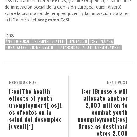
llevan a cabo en la
Red RETOS
, y Claire Grapeloux, responsable
de Innovación Social de la Comisión Europea, quien disertó
sobre la promoción del empleo juvenil y la innovación social en
la UE dentro del
programa EaSI
.
TAGS:
ÁMBITO RURAL
DESEMPLEO JUVENIL
DIPUTACIÓN
ESPY
MÁLAGA
RURAL AREAS
UNEMPLOYMENT
UNIVERSIDAD
YOUTH UNEMPLOYMENT
PREVIOUS POST
NEXT POST
[:en]The health
[:en]Brussels will
effects of youth
allocate another
unemployment[:es]L
2,000 million to
os efectos en la
combat youth
salud del desempleo
unemployment[:es]
juvenil[:]
Bruselas destinará
otros 2.000