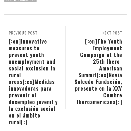
PREVIOUS POST
NEXT POST
[:en]Innovative
[:en]The Youth
measures to
Employment
prevent youth
Campaign at the
unemployment and
25th Ibero-
social exclusion in
American
rural
Summit[:es]Novia
areas[:es]Medidas
Salcedo Fundación,
innovadoras para
presente en la XXV
prevenir el
Cumbre
desempleo juvenil y
Iberoamericana[:]
la exclusión social
en el ámbito
rural[:]