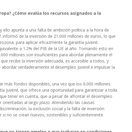
Europa? ¿Cómo evalúa los recursos asignados a la
?
 y ello apunta a una falta de ambición política a la hora de
IT informó de la inversión de 21.000 millones de euros, lo que
ozona, para aplicar eficazmente la garantía juvenil.
quivalente a 1.2% del PIB de la UE al año. Tomando esto en
6.000 millones son insuficientes para abordar plenamente el
que recibe la inversión adecuada, es accesible a todos, y
de abordar verdaderamente el desempleo juvenil e impulsar la
r más fondos disponibles, una vez que los 6.000 millones
ntía Juvenil, que ofrece una oportunidad para garantizar a toda
 que tener en cuenta, que a pesar de afrontar el desempleo
ar orientadas al largo plazo. Atendiendo las causas
criminación, la exclusión social y la falta de inversión
r si no se crean nuevos, sostenibles y suficientemente
s que no tienen empleo o que trabajan en condiciones