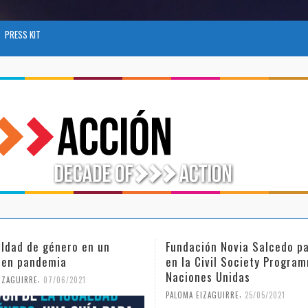
PRESS KIT
ión Novia Salcedo participa
El futuro del trabajo tras e
Civil Society Programme de
COVID-19
es Unidas
,
PALOMA EIZAGUIRRE
26/04/2021
,
IZAGUIRRE
25/05/2021