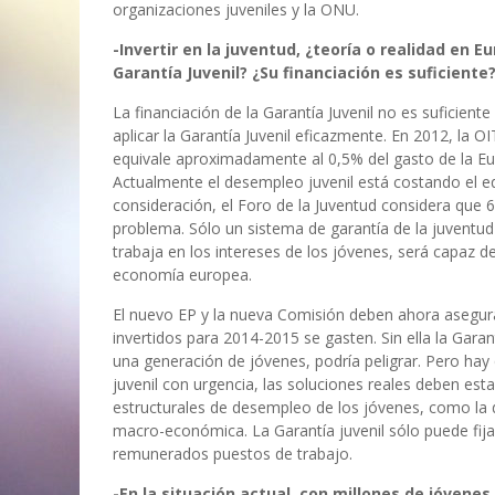
organizaciones juveniles y la ONU.
-Invertir en la juventud, ¿teoría o realidad en 
Garantía Juvenil? ¿Su financiación es suficiente
La financiación de la Garantía Juvenil no es suficiente
aplicar la Garantía Juvenil eficazmente. En 2012, la O
equivale aproximadamente al 0,5% del gasto de la Eur
Actualmente el desempleo juvenil está costando el e
consideración, el Foro de la Juventud considera que 
problema. Sólo un sistema de garantía de la juventud 
trabaja en los intereses de los jóvenes, será capaz 
economía europea.
El nuevo EP y la nueva Comisión deben ahora asegura
invertidos para 2014-2015 se gasten. Sin ella la Gara
una generación de jóvenes, podría peligrar. Pero hay
juvenil con urgencia, las soluciones reales deben est
estructurales de desempleo de los jóvenes, como la dis
macro-económica. La Garantía juvenil sólo puede fija
remunerados puestos de trabajo.
-En la situación actual, con millones de jóvene