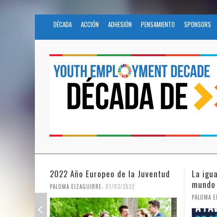
DÉCADA
ACCIÓN
ADHESIÓN
PENSAMIENTO
SPONSORS
La igualdad de género en un
Fundac
mundo en pandemia
en la 
Nacion
,
PALOMA EIZAGUIRRE
07/06/2021
PALOMA E