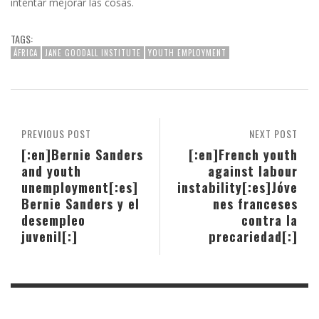
intentar mejorar las cosas.
TAGS:
ÁFRICA
JANE GOODALL INSTITUTE
YOUTH EMPLOYMENT
PREVIOUS POST
NEXT POST
[:en]Bernie Sanders
[:en]French youth
and youth
against labour
unemployment[:es]
instability[:es]Jóve
Bernie Sanders y el
nes franceses
desempleo
contra la
juvenil[:]
precariedad[:]