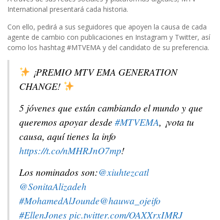
International presentará cada historia.
Con ello, pedirá a sus seguidores que apoyen la causa de cada
agente de cambio con publicaciones en Instagram y Twitter, así
como los hashtag #MTVEMA y del candidato de su preferencia.
¡PREMIO MTV EMA GENERATION
CHANGE!
5 jóvenes que están cambiando el mundo y que
queremos apoyar desde
#MTVEMA
, ¡vota tu
causa, aquí tienes la info
https://t.co/nMHRJnO7mp
!
Los nominados son:
@xiuhtezcatl
@SonitaAlizadeh
#MohamedAlJounde
@hauwa_ojeifo
#EllenJones
pic.twitter.com/OAXXrxIMRJ