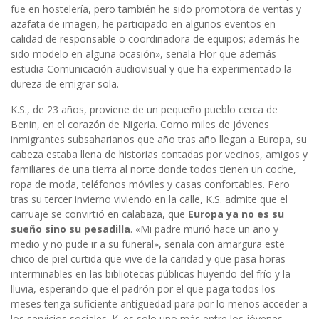
fue en hostelería, pero también he sido promotora de ventas y
azafata de imagen, he participado en algunos eventos en
calidad de responsable o coordinadora de equipos; además he
sido modelo en alguna ocasión», señala Flor que además
estudia Comunicación audiovisual y que ha experimentado la
dureza de emigrar sola.
K.S., de 23 años, proviene de un pequeño pueblo cerca de
Benin, en el corazón de Nigeria. Como miles de jóvenes
inmigrantes subsaharianos que año tras año llegan a Europa, su
cabeza estaba llena de historias contadas por vecinos, amigos y
familiares de una tierra al norte donde todos tienen un coche,
ropa de moda, teléfonos móviles y casas confortables. Pero
tras su tercer invierno viviendo en la calle, K.S. admite que el
carruaje se convirtió en calabaza, que
Europa ya no es su
sueño sino su pesadilla
. «Mi padre murió hace un año y
medio y no pude ir a su funeral», señala con amargura este
chico de piel curtida que vive de la caridad y que pasa horas
interminables en las bibliotecas públicas huyendo del frío y la
lluvia, esperando que el padrón por el que paga todos los
meses tenga suficiente antigüedad para por lo menos acceder a
los servicios sociales. K. es solo uno más entre los jóvenes