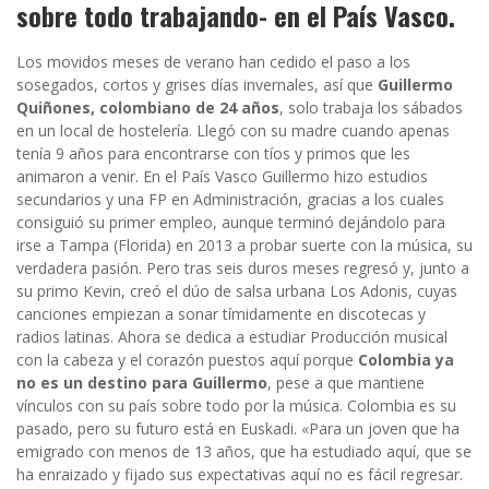
sobre todo trabajando- en el País Vasco.
Los movidos meses de verano han cedido el paso a los
sosegados, cortos y grises días invernales, así que
Guillermo
Quiñones, colombiano de 24 años
, solo trabaja los sábados
en un local de hostelería. Llegó con su madre cuando apenas
tenía 9 años para encontrarse con tíos y primos que les
animaron a venir. En el País Vasco Guillermo hizo estudios
secundarios y una FP en Administración, gracias a los cuales
consiguió su primer empleo, aunque terminó dejándolo para
irse a Tampa (Florida) en 2013 a probar suerte con la música, su
verdadera pasión. Pero tras seis duros meses regresó y, junto a
su primo Kevin, creó el dúo de salsa urbana Los Adonis, cuyas
canciones empiezan a sonar tímidamente en discotecas y
radios latinas. Ahora se dedica a estudiar Producción musical
con la cabeza y el corazón puestos aquí porque
Colombia ya
no es un destino para Guillermo
, pese a que mantiene
vínculos con su país sobre todo por la música. Colombia es su
pasado, pero su futuro está en Euskadi. «Para un joven que ha
emigrado con menos de 13 años, que ha estudiado aquí, que se
ha enraizado y fijado sus expectativas aquí no es fácil regresar.