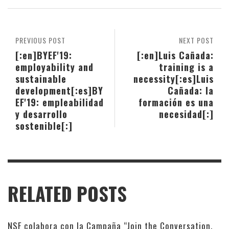
PREVIOUS POST
NEXT POST
[:en]BYEF'19:
[:en]Luis Cañada:
employability and
training is a
sustainable
necessity[:es]Luis
development[:es]BY
Cañada: la
EF'19: empleabilidad
formación es una
y desarrollo
necesidad[:]
sostenible[:]
RELATED POSTS
NSF colabora con la Campaña “Join the Conversation.