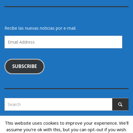
Recibe las nuevas noticias por e-mail.
Email
Address
SUBSCRIBE
This website uses cookies to improve your experience. We'll
assume you're ok with this, but you can opt-out if you wish.
Copyright © 2022. All rights reserved.