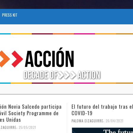
PRESS KIT
turo del trabajo tras el
Día Internacional de la M
D-19
Niña en la Ciencia
,
,
A EIZAGUIRRE
26/04/2021
PALOMA EIZAGUIRRE
18/02/2021