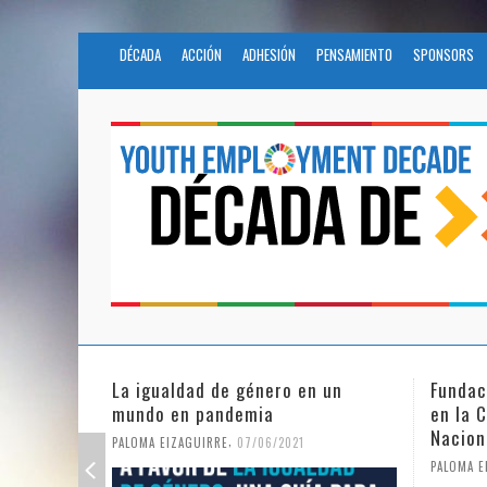
DÉCADA
ACCIÓN
ADHESIÓN
PENSAMIENTO
SPONSORS
en un
Fundación Novia Salcedo participa
El fu
en la Civil Society Programme de
COVI
Naciones Unidas
1
PALOM
,
PALOMA EIZAGUIRRE
25/05/2021