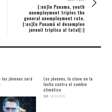
[:en]In Panama, youth
unemployment triples the
general unemployment rate.
[:es]En Panamá el desempleo
juvenil triplica al total[:]
e los jóvenes será
Los jóvenes, la clave en la
o
lucha contra el cambio
climático
9
,
SRB
18/12/2019