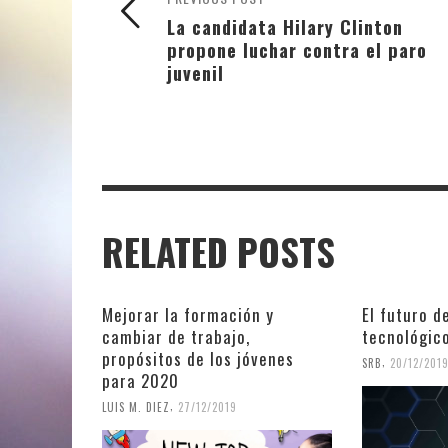
La candidata Hilary Clinton
propone luchar contra el paro
juvenil
RELATED POSTS
Mejorar la formación y
El futuro d
cambiar de trabajo,
tecnológic
propósitos de los jóvenes
,
SRB
20/12/201
para 2020
,
LUIS M. DIEZ
27/12/2019