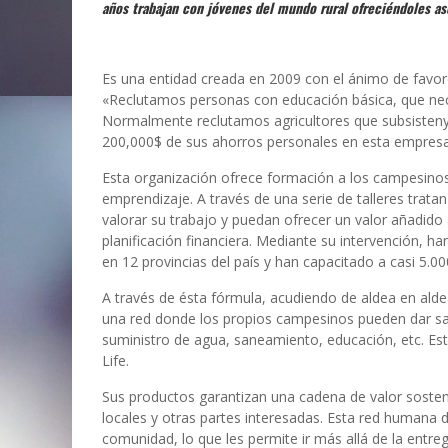
años trabajan con jóvenes del mundo rural ofreciéndoles a
Es una entidad creada en 2009 con el ánimo de favore
«Reclutamos personas con educación básica, que nece
Normalmente reclutamos agricultores que subsisteny 
200,000$ de sus ahorros personales en esta empresa
Esta organización ofrece formación a los campesinos,
emprendizaje. A través de una serie de talleres trat
valorar su trabajo y puedan ofrecer un valor añadido
planificación financiera. Mediante su intervención, h
en 12 provincias del país y han capacitado a casi 5.0
A través de ésta fórmula, acudiendo de aldea en alde
una red donde los propios campesinos pueden dar sa
suministro de agua, saneamiento, educación, etc. Es
Life.
Sus productos garantizan una cadena de valor sostenib
locales y otras partes interesadas. Esta red humana 
comunidad, lo que les permite ir más allá de la entre