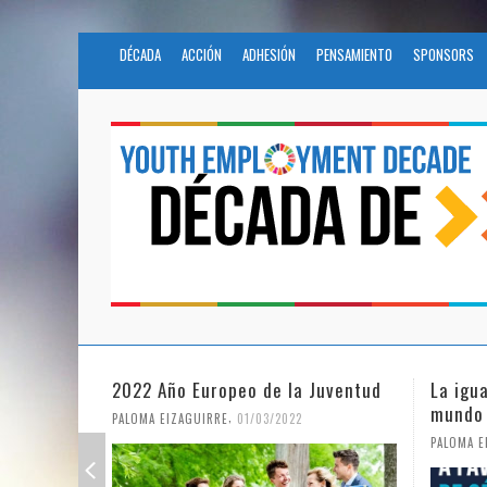
DÉCADA
ACCIÓN
ADHESIÓN
PENSAMIENTO
SPONSORS
Juventud
La igualdad de género en un
Fundac
mundo en pandemia
en la 
Nacion
,
PALOMA EIZAGUIRRE
07/06/2021
PALOMA E