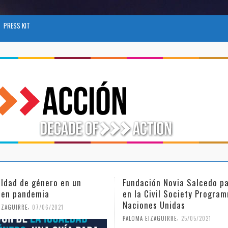
PRESS KIT
ión Novia Salcedo participa
El futuro del trabajo tras e
Civil Society Programme de
COVID-19
es Unidas
,
PALOMA EIZAGUIRRE
26/04/2021
,
IZAGUIRRE
25/05/2021