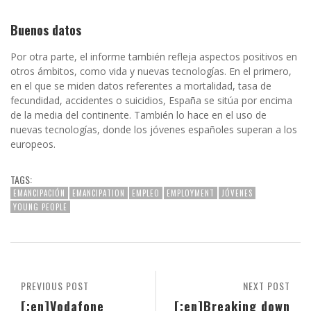
Buenos datos
Por otra parte, el informe también refleja aspectos positivos en
otros ámbitos, como vida y nuevas tecnologías. En el primero,
en el que se miden datos referentes a mortalidad, tasa de
fecundidad, accidentes o suicidios, España se sitúa por encima
de la media del continente. También lo hace en el uso de
nuevas tecnologías, donde los jóvenes españoles superan a los
europeos.
TAGS:
EMANCIPACIÓN
EMANCIPATION
EMPLEO
EMPLOYMENT
JÓVENES
YOUNG PEOPLE
PREVIOUS POST
NEXT POST
[:en]Vodafone
[:en]Breaking down