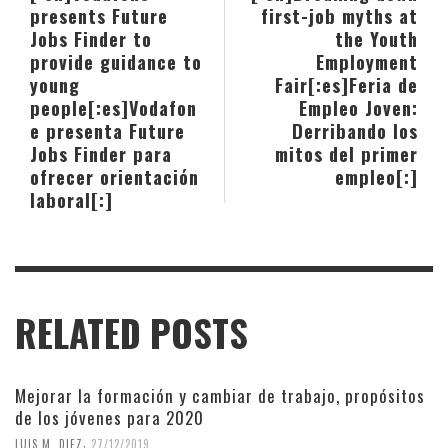
presents Future
first-job myths at
Jobs Finder to
the Youth
provide guidance to
Employment
young
Fair[:es]Feria de
people[:es]Vodafon
Empleo Joven:
e presenta Future
Derribando los
Jobs Finder para
mitos del primer
ofrecer orientación
empleo[:]
laboral[:]
RELATED POSTS
Mejorar la formación y cambiar de trabajo, propósitos
de los jóvenes para 2020
,
LUIS M. DIEZ
27/12/2019