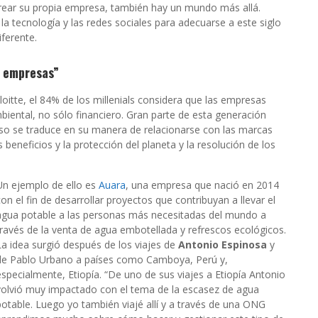
crear su propia empresa, también hay un mundo más allá.
 tecnología y las redes sociales para adecuarse a este siglo
ferente.
s empresas”
loitte, el 84% de los millenials considera que las empresas
iental, no sólo financiero. Gran parte de esta generación
eso se traduce en su manera de relacionarse con las marcas
s beneficios y la protección del planeta y la resolución de los
Un ejemplo de ello es
Auara
, una empresa que nació en 2014
con el fin de desarrollar proyectos que contribuyan a llevar el
agua potable a las personas más necesitadas del mundo a
través de la venta de agua embotellada y refrescos ecológicos.
La idea surgió después de los viajes de
Antonio Espinosa
y
de Pablo Urbano a países como Camboya, Perú y,
especialmente, Etiopía. “De uno de sus viajes a Etiopía Antonio
volvió muy impactado con el tema de la escasez de agua
potable. Luego yo también viajé allí y a través de una ONG