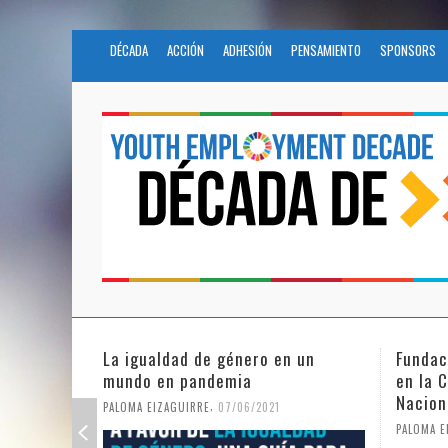
DÉCADA
ACCIÓN
ADHESIÓN
PENSAMIENTO
SPONSORS
Fundación Novia Salcedo participa
El futu
en la Civil Society Programme de
COVID
Naciones Unidas
PALOMA E
,
PALOMA EIZAGUIRRE
25/05/2021