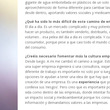
gigante de agua embotellada en plásticos de un solo
aprovechémoslo de forma diferente para cambiar la
desde dentro, aportando valores sociales y medioamb
¿Qué ha sido lo más difícil de este camino de 
El día a día. Es un mercado complicado y muy poten
hacer un producto, es también venderlo, distribuirlo,
volumen… esa pelea del día a día es complicada. Y cu
consumidor, porque pese a que casi todo el mundo c
del consumo.
¿Creéis necesario fomentar más la cultura em
Desde luego. A mi me cambió el camino a seguir. Estu
una super empresa ingeniera o una consultora, viaj
diferente de trabajo es importante no solo por si lu
opciones te ayudan a tener una idea de que hay que s
creación de una empresa. Es una
experiencia
que yo
conlleva sus ‘riesgos’. Pero creo que es important
vida como dentro de las empresas, donde intentar f
un impacto social y medioambiental porque los co
información y demandamos valores a las empresas.