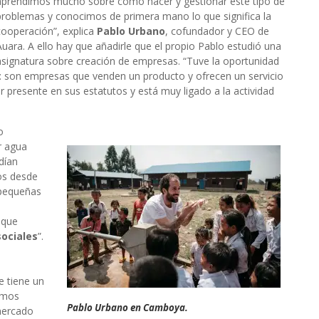
aprendimos mucho sobre cómo hacer y gestionar este tipo de
problemas y conocimos de primera mano lo que significa la
cooperación”, explica
Pablo Urbano
, cofundador y CEO de
Auara. A ello hay que añadirle que el propio Pablo estudió una
asignatura sobre creación de empresas. “Tuve la oportunidad
l: son empresas que venden un producto y ofrecen un servicio
r presente en sus estatutos y está muy ligado a la actividad
o
r agua
dían
os desde
 pequeñas
 que
sociales
”.
o
 tiene un
camos
Pablo Urbano en Camboya.
mercado