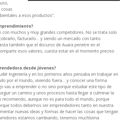
 uso,
s cosas
ientales a esos productos”.
emprendimiento?
te con muchos y muy grandes competidores. No se trata solo
 cobrarlo, facturarlo… y siendo un mercado con tanto
esta también que el discurso de Auara penetre en el
omparte esos valores, cuesta estar en el momento preciso
prendedora desde jóvenes?
dié Ingeniería y en los primeros años pensaba en trabajar en
ando por el mundo, viviendo fuera… y conocer una forma
ego vas a emprender o no sino porque estudiar este tipo de
eguir un camino y unos procesos hasta llegar a culminar la
 recomiendo, aunque no es para todo el mundo, porque
e porque todos debemos ser emprendedores tanto en nuestra
omentar nuevas ideas y formas de hacer las cosas que tengan
nsumidores estamos cambiando, tenemos muchísima