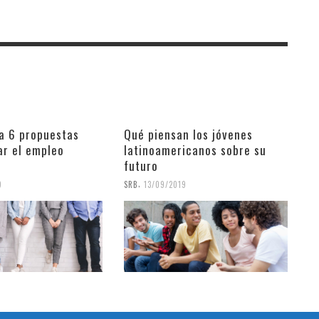
za 6 propuestas
Qué piensan los jóvenes
ar el empleo
latinoamericanos sobre su
futuro
,
9
SRB
13/09/2019