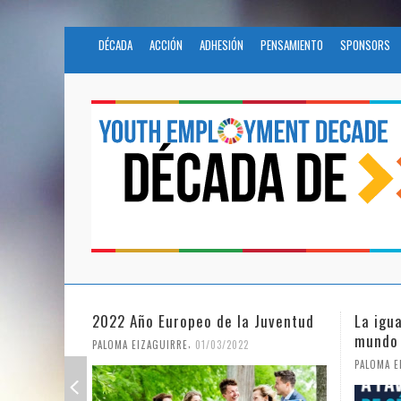
DÉCADA
ACCIÓN
ADHESIÓN
PENSAMIENTO
SPONSORS
Juventud
La igualdad de género en un
Fundac
mundo en pandemia
en la 
Nacion
,
PALOMA EIZAGUIRRE
07/06/2021
PALOMA 