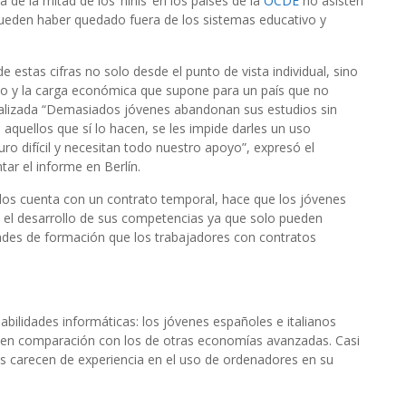
a de la mitad de los ‘ninis’ en los países de la
OCDE
no asisten
ueden haber quedado fuera de los sistemas educativo y
 estas cifras no solo desde el punto de vista individual, sino
to y la carga económica que supone para un país que no
realizada “Demasiados jóvenes abandonan sus estudios sin
aquellos que sí lo hacen, se les impide darles un uso
ro difícil y necesitan todo nuestro apoyo”, expresó el
tar el informe en Berlín.
os cuenta con un contrato temporal, hace que los jóvenes
el desarrollo de sus competencias ya que solo pueden
ades de formación que los trabajadores con contratos
abilidades informáticas: los jóvenes españoles e italianos
 en comparación con los de otras economías avanzadas. Casi
os carecen de experiencia en el uso de ordenadores en su