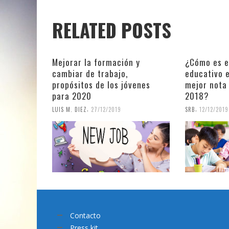
RELATED POSTS
Mejorar la formación y
¿Cómo es e
cambiar de trabajo,
educativo e
propósitos de los jóvenes
mejor nota 
para 2020
2018?
,
,
LUIS M. DIEZ
27/12/2019
SRB
12/12/2019
Contacto
Press kit