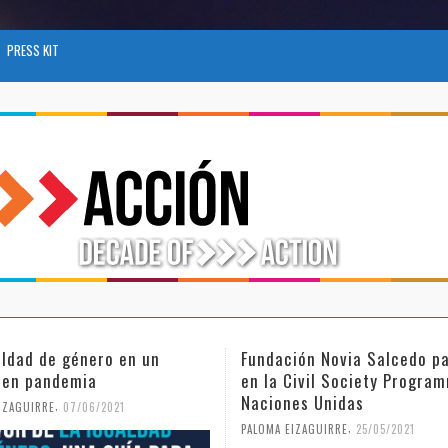
PRESS KIT
ión Novia Salcedo participa
El futuro del trabajo tras e
Civil Society Programme de
COVID-19
es Unidas
,
PALOMA EIZAGUIRRE
26/04/2021
,
EIZAGUIRRE
25/05/2021