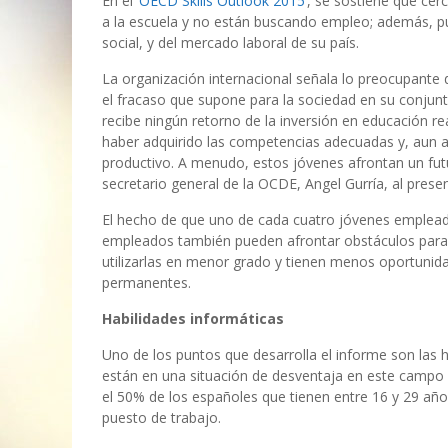
En el
‘OECD Skills Outlook 2015’
, se sostiene que cerc
a la escuela y no están buscando empleo; además, p
social, y del mercado laboral de su país.
La organización internacional señala lo preocupante de
el fracaso que supone para la sociedad en su conjun
recibe ningún retorno de la inversión en educación 
haber adquirido las competencias adecuadas y, aun a 
productivo. A menudo, estos jóvenes afrontan un futu
secretario general de la OCDE, Angel Gurría, al presen
El hecho de que uno de cada cuatro jóvenes emplead
empleados también pueden afrontar obstáculos para 
utilizarlas en menor grado y tienen menos oportunid
permanentes.
Habilidades informáticas
Uno de los puntos que desarrolla el informe son las h
están en una situación de desventaja en este campo
el 50% de los españoles que tienen entre 16 y 29 añ
puesto de trabajo.