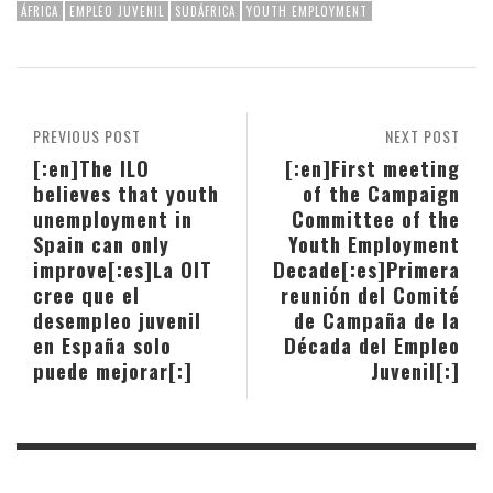
ÁFRICA
EMPLEO JUVENIL
SUDÁFRICA
YOUTH EMPLOYMENT
PREVIOUS POST
NEXT POST
[:en]The ILO
[:en]First meeting
believes that youth
of the Campaign
unemployment in
Committee of the
Spain can only
Youth Employment
improve[:es]La OIT
Decade[:es]Primera
cree que el
reunión del Comité
desempleo juvenil
de Campaña de la
en España solo
Década del Empleo
puede mejorar[:]
Juvenil[:]