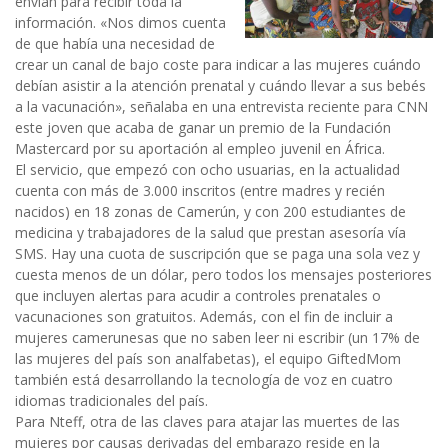
envían para recibir toda la
información. «Nos dimos cuenta
de que había una necesidad de
crear un canal de bajo coste para indicar a las mujeres cuándo
debían asistir a la atención prenatal y cuándo llevar a sus bebés
a la vacunación», señalaba en una entrevista reciente para CNN
este joven que acaba de ganar un premio de la Fundación
Mastercard por su aportación al empleo juvenil en África.
El servicio, que empezó con ocho usuarias, en la actualidad
cuenta con más de 3.000 inscritos (entre madres y recién
nacidos) en 18 zonas de Camerún, y con 200 estudiantes de
medicina y trabajadores de la salud que prestan asesoría vía
SMS. Hay una cuota de suscripción que se paga una sola vez y
cuesta menos de un dólar, pero todos los mensajes posteriores
que incluyen alertas para acudir a controles prenatales o
vacunaciones son gratuitos. Además, con el fin de incluir a
mujeres camerunesas que no saben leer ni escribir (un 17% de
las mujeres del país son analfabetas), el equipo GiftedMom
también está desarrollando la tecnología de voz en cuatro
idiomas tradicionales del país.
Para Nteff, otra de las claves para atajar las muertes de las
mujeres por causas derivadas del embarazo reside en la