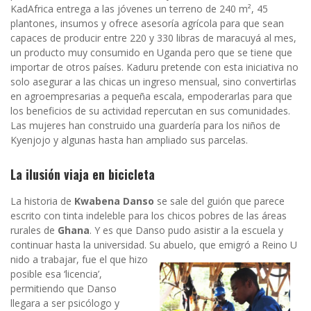
KadAfrica entrega a las jóvenes un terreno de 240 m², 45
plantones, insumos y ofrece asesoría agrícola para que sean
capaces de producir entre 220 y 330 libras de maracuyá al mes,
un producto muy consumido en Uganda pero que se tiene que
importar de otros países. Kaduru pretende con esta iniciativa no
solo asegurar a las chicas un ingreso mensual, sino convertirlas
en agroempresarias a pequeña escala, empoderarlas para que
los beneficios de su actividad repercutan en sus comunidades.
Las mujeres han construido una guardería para los niños de
Kyenjojo y algunas hasta han ampliado sus parcelas.
La ilusión viaja en bicicleta
La historia de
Kwabena Danso
se sale del guión que parece
escrito con tinta indeleble para los chicos pobres de las áreas
rurales de
Ghana
. Y es que Danso pudo asistir a la escuela y
continuar hasta la universidad. Su abuelo, que emigró a Reino U
nido a trabajar, fue el que hizo
posible esa ‘licencia’,
permitiendo que Danso
llegara a ser psicólogo y