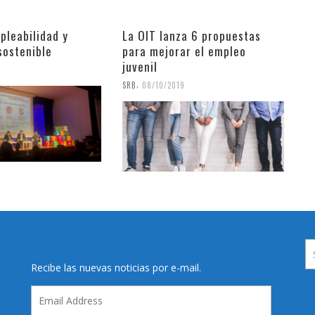
pleabilidad y
La OIT lanza 6 propuestas
sostenible
para mejorar el empleo
juvenil
9
,
SRB
08/10/2019
Recibe las nuevas noticias por e-mail.
Email
Address