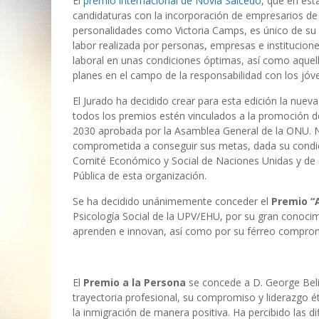
El
premio internacional de Novia Salcedo
, que en est
candidaturas con la incorporación de empresarios de 
personalidades como Victoria Camps, es único de su 
labor realizada por personas, empresas e institucione
laboral en unas condiciones óptimas, así como aquel
planes en el campo de la responsabilidad con los jóv
El Jurado ha decidido crear para esta edición la nue
todos los premios estén vinculados a la promoción de
2030 aprobada por la Asamblea General de la ONU. 
comprometida a conseguir sus metas, dada su condici
Comité Económico y Social de Naciones Unidas y de
Pública de esta organización.
Se ha decidido unánimemente conceder el
Premio “
Psicología Social de la UPV/EHU, por su gran conoci
aprenden e innovan, así como por su férreo compromi
El
Premio a la Persona
se concede a D. George Bel
trayectoria profesional, su compromiso y liderazgo 
la inmigración de manera positiva. Ha percibido las di