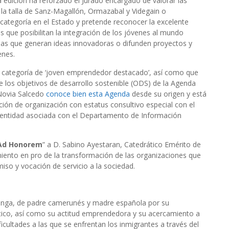
a edición ha reforzado el Jurado encargado de valorar las
la talla de Sanz-Magallón, Ormazabal y Videgain o
categoría en el Estado y pretende reconocer la excelente
s que posibilitan la integración de los jóvenes al mundo
las que generan ideas innovadoras o difunden proyectos y
enes.
va categoría de ‘joven emprendedor destacado’, así como que
 los objetivos de desarrollo sostenible (ODS) de la Agenda
Novia Salcedo
conoce bien esta Agenda
desde su origen y está
ón de organización con estatus consultivo especial con el
 entidad asociada con el Departamento de Información
Ad Honorem
” a D. Sabino Ayestaran, Catedrático Emérito de
miento en pro de la transformación de las organizaciones que
so y vocación de servicio a la sociedad.
inga, de padre camerunés y madre española por su
ético, así como su actitud emprendedora y su acercamiento a
ficultades a las que se enfrentan los inmigrantes a través del