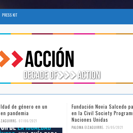
PRESS KIT
ión Novia Salcedo participa
El futuro del trabajo tras e
Civil Society Programme de
COVID-19
es Unidas
,
PALOMA EIZAGUIRRE
26/04/2021
,
IZAGUIRRE
25/05/2021