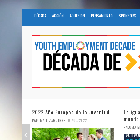
DÉCADA
ACCIÓN
ADHESIÓN
PENSAMIENTO
SPONSORS
La igualdad de género en un
Fundac
mundo en pandemia
en la 
Nacion
,
PALOMA EIZAGUIRRE
07/06/2021
PALOMA E