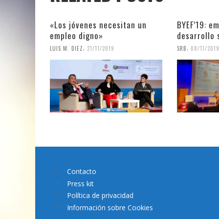
«Los jóvenes necesitan un
BYEF’19: em
empleo digno»
desarrollo 
,
,
LUIS M. DIEZ
21/11/2019
SRB
08/11/201
Contacto
Press kit
Política de privacidad
Información sobre Cookies