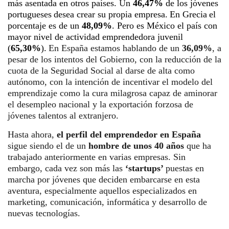
más asentada en otros países.
U
n
4
6
,
47
%
de los jóvenes
portugueses
dese
a
crear
su propia empresa.
E
n
Grecia
el
porcentaje es de
un
4
8
,
09
%
.
Pero es México el
país
con
mayor nivel de actividad emprendedora juvenil
(
65,30%
).
En España estamos hablando de un
36,09%
, a
pesar de los intentos del Gobierno, con la reducción de la
cuota de la Seguridad Social al darse de alta como
autónomo, con la intención de incentivar el modelo del
emprendizaje como la cura milagrosa capaz de aminorar
el desempleo nacional y la exportación forzosa de
jóvenes talentos al extranjero.
Hasta ahora,
el
perfil del emp
r
endedor en España
sigue siendo el de
un
hombre de
unos
40 años
que ha
trabajado
anteriormente en
varias empresas. Sin
embargo,
cada vez son más las
‘startups’
puestas en
marcha por jóvenes que deciden embarcarse en esta
aventura, especialmente aquellos especializados en
marketing, comunicación, informática y desarrollo de
nuevas tecnologías.