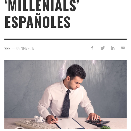
‘MILLENIALS’
ESPAÑOLES
—
SRB
05/04/2017