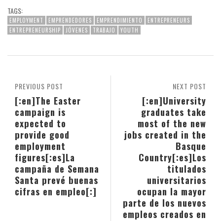
TAGS:
EMPLOYMENT
EMPRENDEDORES
EMPRENDIMIENTO
ENTREPRENEURS
ENTREPRENEURSHIP
JÓVENES
TRABAJO
YOUTH
PREVIOUS POST
NEXT POST
[:en]The Easter
[:en]University
campaign is
graduates take
expected to
most of the new
provide good
jobs created in the
employment
Basque
figures[:es]La
Country[:es]Los
campaña de Semana
titulados
Santa prevé buenas
universitarios
cifras en empleo[:]
ocupan la mayor
parte de los nuevos
empleos creados en