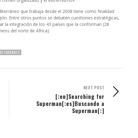
l crimen organizado y el extremismo».
iterráneo que trabaja desde el 2008 tiene como finalidad
egión. Entre otros puntos se debaten cuestiones estratégicas,
ar la integración de los 43 países que la conforman (28
eos del norte de África).
EDITARRÁNEO
NEXT POST
[:en]Searching for
Superman[:es]Buscando a
Superman[:]