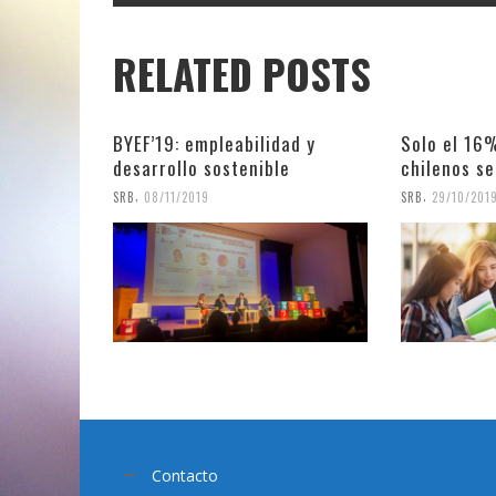
RELATED POSTS
BYEF’19: empleabilidad y
Solo el 16%
desarrollo sostenible
chilenos s
,
,
SRB
08/11/2019
SRB
29/10/201
Contacto