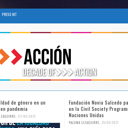
PRESS KIT
ión Novia Salcedo participa
El futuro del trabajo tras e
Civil Society Programme de
COVID-19
es Unidas
,
PALOMA EIZAGUIRRE
26/04/2021
,
IZAGUIRRE
25/05/2021