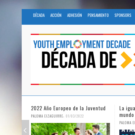
DÉCADA
ACCIÓN
ADHESIÓN
PENSAMIENTO
SPONSORS
Juventud
La igualdad de género en un
Fundac
mundo en pandemia
en la 
Nacion
,
PALOMA EIZAGUIRRE
07/06/2021
PALOMA E