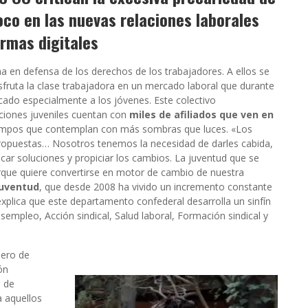
oco en las nuevas relaciones laborales
ormas digitales
ha en defensa de los derechos de los trabajadores. A ellos se
sfruta la clase trabajadora en un mercado laboral que durante
icado especialmente a los jóvenes. Este colectivo
ciones juveniles cuentan con
miles de afiliados que ven en
empos que contemplan con más sombras que luces. «Los
propuestas… Nosotros tenemos la necesidad de darles cabida,
car soluciones y propiciar los cambios. La juventud que se
 porque quiere convertirse en motor de cambio de nuestra
uventud
, que desde 2008 ha vivido un incremento constante
explica que este departamento confederal desarrolla un sinfín
sempleo, Acción sindical, Salud laboral, Formación sindical y
mero de
ón
s de
a aquellos