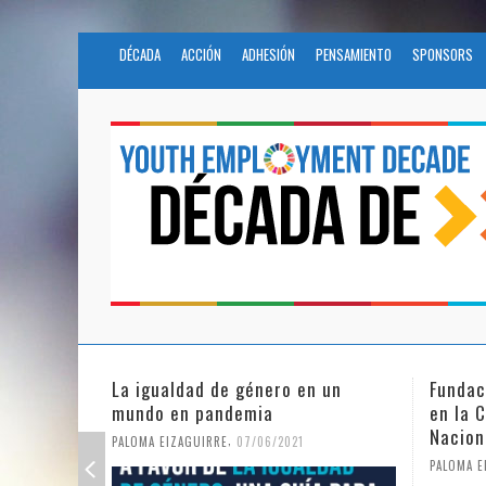
DÉCADA
ACCIÓN
ADHESIÓN
PENSAMIENTO
SPONSORS
Fundación Novia Salcedo participa
El futu
en la Civil Society Programme de
COVID
Naciones Unidas
PALOMA E
,
PALOMA EIZAGUIRRE
25/05/2021