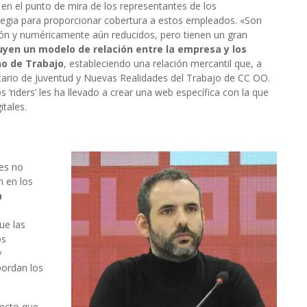
en el punto de mira de los representantes de los
egia para proporcionar cobertura a estos empleados. «Son
ión y numéricamente aún reducidos, pero tienen un gran
uyen un modelo de relación entre la empresa y los
ho de Trabajo
, estableciendo una relación mercantil que, a
retario de Juventud y Nuevas Realidades del Trabajo de CC OO.
‘riders’ les ha llevado a crear una web específica con la que
tales.
res no
n en los
a
ue las
os
y
bordan los
yecto que