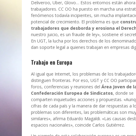
Deliveroo, Uber, Glovo… Estos entornos están ahora 
trabajadores. CC OO ha puesto en marcha una estrat
fenómenos todavía incipientes, sin mucha implantac
potencial de crecimiento. El problema es que
constr
trabajadores que desborda y erosiona el Derec
nuestro juicio, es un fraude de ley», sostiene el sec
En UGT, la lucha por los derechos de los denominados 
dan soporte legal a quienes trabajan en empresas digi
Trabajo en Europa
Al igual que Internet, los problemas de los trabajado
distinguen fronteras. Por eso, UGT y CC OO participa
foros, conferencias y reuniones del
Área Joven de l
Confederación Europea de Sindicatos
, donde se
comparten inquietudes acciones y propuestas. «Aunq
cifras de cada país y la manera de dar respuestas a l
problemas son diferentes, las problemáticas son mu
similares», afirma Eduardo Magaldi. «Las causas des
espacios nacionales», coincide Carlos Gutiérrez.
Un ejemplo de esta colaboración europea es un pro