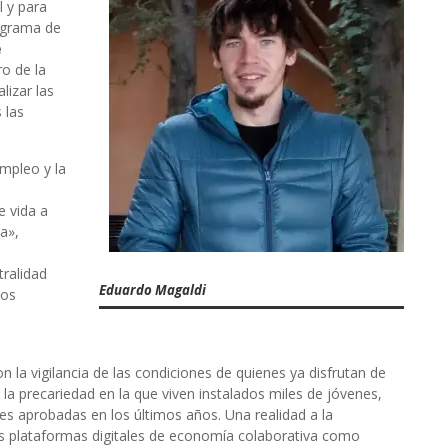
 y para
ograma de
e
ro de la
lizar las
 las
empleo y la
e
e vida a
a»,
tralidad
Eduardo Magaldi
los
n la vigilancia de las condiciones de quienes ya disfrutan de
la precariedad en la que viven instalados miles de jóvenes,
les aprobadas en los últimos años. Una realidad a la
s plataformas digitales de economía colaborativa como