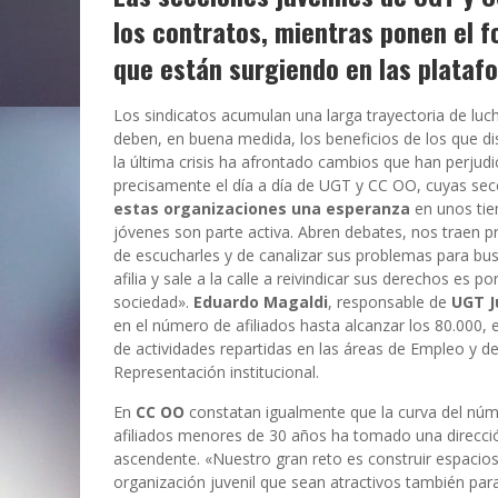
los contratos, mientras ponen el f
que están surgiendo en las plataf
Los sindicatos acumulan una larga trayectoria de luc
deben, en buena medida, los beneficios de los que di
la última crisis ha afrontado cambios que han perjud
precisamente el día a día de UGT y CC OO, cuyas sec
estas organizaciones una esperanza
en unos ti
jóvenes son parte activa. Abren debates, nos traen 
de escucharles y de canalizar sus problemas para bus
afilia y sale a la calle a reivindicar sus derechos es
sociedad».
Eduardo Magaldi
, responsable de
UGT J
en el número de afiliados hasta alcanzar los 80.000, 
de actividades repartidas en las áreas de Empleo y de
Representación institucional.
En
CC OO
constatan igualmente que la curva del nú
afiliados menores de 30 años ha tomado una direcci
ascendente. «Nuestro gran reto es construir espacio
organización juvenil que sean atractivos también par