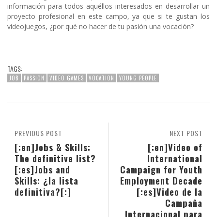
información para todos aquéllos interesados en desarrollar un
proyecto profesional en este campo, ya que si te gustan los
videojuegos, ¿por qué no hacer de tu pasión una vocación?
TAGS:
JOB
PASSION
VIDEO GAMES
VOCATION
YOUNG PEOPLE
PREVIOUS POST
NEXT POST
[:en]Jobs & Skills:
[:en]Video of
The definitive list?
International
[:es]Jobs and
Campaign for Youth
Skills: ¿la lista
Employment Decade
definitiva?[:]
[:es]Video de la
Campaña
Internacional para