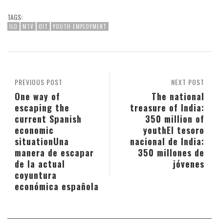
TAGS:
ILO
MTV
OIT
YOUTH EMPLOYMENT
PREVIOUS POST
NEXT POST
One way of
The national
escaping the
treasure of India:
current Spanish
350 million of
economic
youth
El tesoro
situation
Una
nacional de India:
manera de escapar
350 millones de
de la actual
jóvenes
coyuntura
económica española