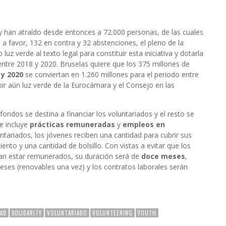
 han atraído desde entonces a 72.000 personas, de las cuales
 favor, 132 en contra y 32 abstenciones, el pleno de la
z verde al texto legal para constituir esta iniciativa y dotarla
ntre 2018 y 2020. Bruselas quiere que los 375 millones de
 y 2020
se conviertan en 1.260 millones para el periodo entre
bir aún luz verde de la Eurocámara y el Consejo en las
fondos se destina a financiar los voluntariados y el resto se
e incluye
prácticas remuneradas
y
empleos en
untariados, los jóvenes reciben una cantidad para cubrir sus
ento y una cantidad de bolsillo. Con vistas a evitar que los
ían estar remunerados, su duración será de
doce meses
,
eses (renovables una vez) y los contratos laborales serán
DAD
SOLIDARITY
VOLUNTARIADO
VOLUNTEERING
YOUTH