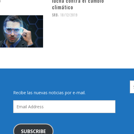
o
lucha contra el cambio
climático
9
,
SRB
18/12/2019
Recibe las nuevas noticias por e-mail.
Email
Address
SUBSCRIBE