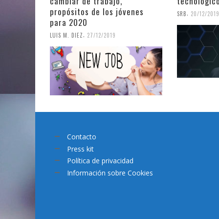
cambiar de trabajo,
tecnológic
propósitos de los jóvenes
,
SRB
20/12/201
para 2020
,
LUIS M. DIEZ
27/12/2019
Contacto
Press kit
Política de privacidad
Información sobre Cookies