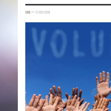
—
SRB
17/09/2018