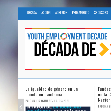
DÉCADA
ACCIÓN
ADHESIÓN
PENSAMIENTO
SPONSORS
n un
Fundación Novia Salcedo participa
El fut
en la Civil Society Programme de
COVID
Naciones Unidas
PALOMA 
,
PALOMA EIZAGUIRRE
25/05/2021