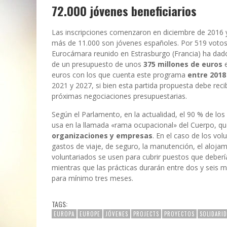
72.000 jóvenes beneficiarios
Las inscripciones comenzaron en diciembre de 2016 y
más de 11.000 son jóvenes españoles. Por 519 votos a
Eurocámara reunido en Estrasburgo (Francia) ha dado lu
de un presupuesto de unos
375 millones de euros
e
euros con los que cuenta este programa
entre 2018
2021 y 2027, si bien esta partida propuesta debe reci
próximas negociaciones presupuestarias.
Según el Parlamento, en la actualidad, el 90 % de los 
usa en la llamada «rama ocupacional» del Cuerpo, qu
organizaciones y empresas
. En el caso de los vol
gastos de viaje, de seguro, la manutención, el alojami
voluntariados se usen para cubrir puestos que deber
mientras que las prácticas durarán entre dos y seis m
para mínimo tres meses.
TAGS:
EUROPA
EUROPE
JÓVENES
PROJECTS
PROYECTOS
SOLIDARI