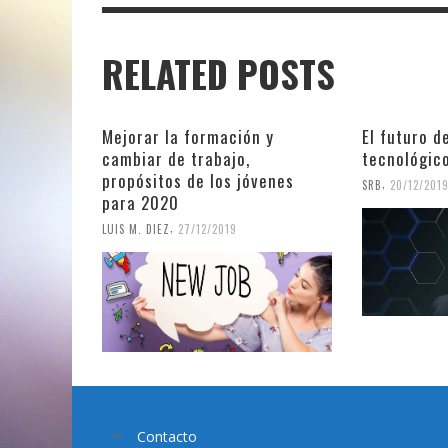
RELATED POSTS
Mejorar la formación y
El futuro d
cambiar de trabajo,
tecnológic
propósitos de los jóvenes
,
SRB
20/12/201
para 2020
,
LUIS M. DIEZ
27/12/2019
Contacto