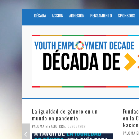
DÉCADA
ACCIÓN
ADHESIÓN
PENSAMIENTO
SPONSORS
en un
Fundación Novia Salcedo participa
El fu
en la Civil Society Programme de
COVI
Naciones Unidas
1
PALOMA
,
PALOMA EIZAGUIRRE
25/05/2021