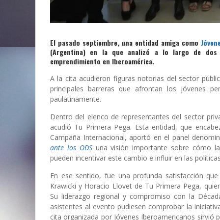
El pasado septiembre, una entidad amiga como
Jóven
(Argentina) en la que analizó a lo largo de dos 
emprendimiento en Iberoamérica.
A la cita acudieron figuras notorias del sector públ
principales barreras que afrontan los jóvenes 
paulatinamente.
Dentro del elenco de representantes del sector pri
acudió Tu Primera Pega. Esta entidad, que encabe
Campaña Internacional, aportó en el panel denom
ante los ODS
una visión importante sobre cómo la
pueden incentivar este cambio e influir en las polític
En ese sentido, fue una profunda satisfacción que
Krawicki y Horacio Llovet de Tu Primera Pega, qui
Su liderazgo regional y compromiso con la Década
asistentes al evento pudiesen comprobar la iniciativ
cita organizada por Jóvenes Iberoamericanos sirvió p