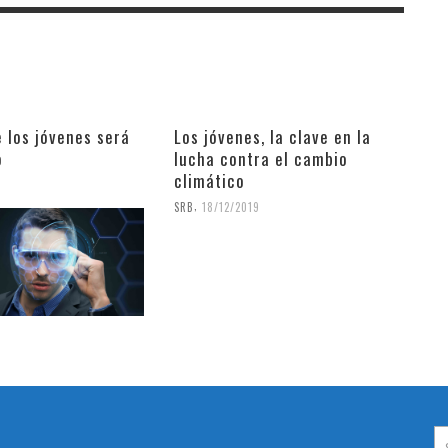
e los jóvenes será
Los jóvenes, la clave en la
o
lucha contra el cambio
climático
9
,
SRB
18/12/2019