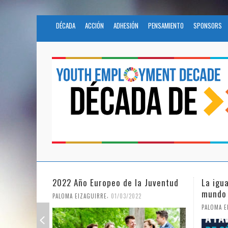
DÉCADA
ACCIÓN
ADHESIÓN
PENSAMIENTO
SPONSORS
Juventud
La igualdad de género en un
Fundac
mundo en pandemia
en la 
Nacio
,
PALOMA EIZAGUIRRE
07/06/2021
PALOMA 