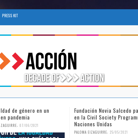
PRESS KIT
ión Novia Salcedo participa
El futuro del trabajo tras e
Civil Society Programme de
COVID-19
nes Unidas
,
PALOMA EIZAGUIRRE
26/04/2021
,
EIZAGUIRRE
25/05/2021