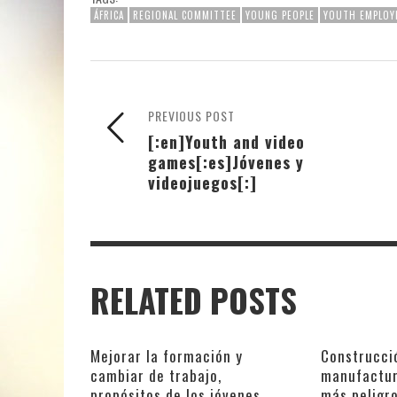
ÁFRICA
REGIONAL COMMITTEE
YOUNG PEOPLE
YOUTH EMPLOY
PREVIOUS POST
[:en]Youth and video
games[:es]Jóvenes y
videojuegos[:]
RELATED POSTS
Mejorar la formación y
Construcció
cambiar de trabajo,
manufactur
propósitos de los jóvenes
más peligro