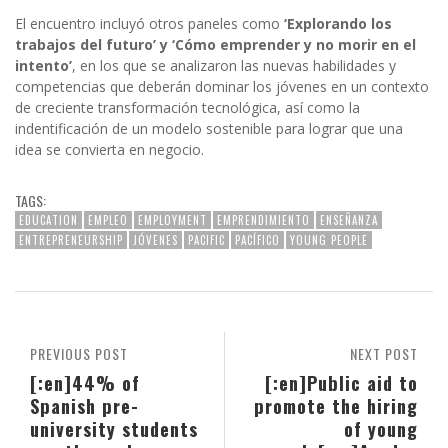
El encuentro incluyó otros paneles como
‘Explorando los
trabajos del futuro’ y ‘Cómo emprender y no morir en el
intento’
, en los que se analizaron las nuevas habilidades y
competencias que deberán dominar los jóvenes en un contexto
de creciente transformación tecnológica, así como la
indentificación de un modelo sostenible para lograr que una
idea se convierta en negocio.
TAGS:
EDUCATION
EMPLEO
EMPLOYMENT
EMPRENDIMIENTO
ENSEÑANZA
ENTREPRENEURSHIP
JÓVENES
PACIFIC
PACÍFICO
YOUNG PEOPLE
PREVIOUS POST
NEXT POST
[:en]44% of
[:en]Public aid to
Spanish pre-
promote the hiring
university students
of young