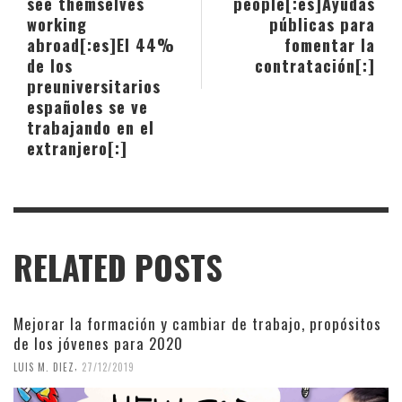
see themselves
people[:es]Ayudas
working
públicas para
abroad[:es]El 44%
fomentar la
de los
contratación[:]
preuniversitarios
españoles se ve
trabajando en el
extranjero[:]
RELATED POSTS
Mejorar la formación y cambiar de trabajo, propósitos
de los jóvenes para 2020
,
LUIS M. DIEZ
27/12/2019