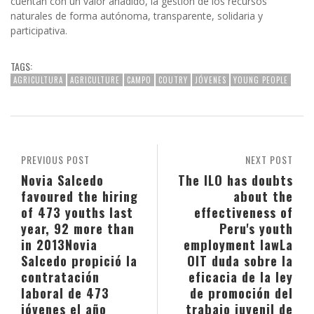
cuentan con un valor añadido, la gestión de los recursos
naturales de forma autónoma, transparente, solidaria y
participativa.
TAGS:
AGRICULTURA
AGRICULTURE
CAMPO
COUTRY
JÓVENES
YOUNG PEOPLE
PREVIOUS POST
NEXT POST
Novia Salcedo
The ILO has doubts
favoured the hiring
about the
of 473 youths last
effectiveness of
year, 92 more than
Peru's youth
in 2013
Novia
employment law
La
Salcedo propició la
OIT duda sobre la
contratación
eficacia de la ley
laboral de 473
de promoción del
jóvenes el año
trabajo juvenil de