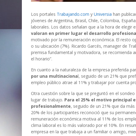
Los portales
Trabajando.com
y
Universia
han publica
jóvenes de Argentina, Brasil, Chile, Colombia, España
laborales. Los datos señalan que a la hora de elegir
valoran en primer lugar el desarrollo profesion
motivado por la remuneración económica. El resto opt
o su ubicación (7%). Ricardo Garcés, manager de Trab
premisa fundamental y motivadora, se recomienda anal
el horario”.
En cuanto a la naturaleza de la empresa preferida pa
por una multinaciona
l, seguido de un 21% que pre
empleo público atrae al 11% y trabajar por cuenta p
Otra cuestión sobre la que se preguntó en el sondeo 
lugar de trabajo.
Para el 25% el motivo principal 
profesionalmente
, seguido de un 21% que da más im
20% de los participantes reconoció que su permanenc
remuneración económica motiva al 11% de los emplea
clima laboral es lo más valorado por el 10%. En re
empresa en la que trabaja a un familiar o amigo, mien