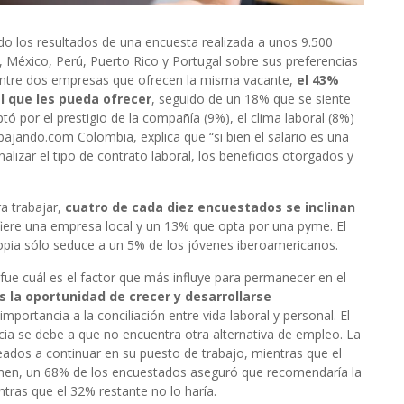
do los resultados de una encuesta realizada a unos 9.500
, México, Perú, Puerto Rico y Portugal sobre sus preferencias
 entre dos empresas que ofrecen la misma vacante,
el 43%
al que les pueda ofrecer
, seguido de un 18% que se siente
ó por el prestigio de la compañía (9%), el clima laboral (8%)
ajando.com Colombia, explica que “si bien el salario es una
izar el tipo de contrato laboral, los beneficios otorgados y
ra trabajar,
cuatro de cada diez encuestados se inclinan
fiere una empresa local y un 13% que opta por una pyme. El
ropia sólo seduce a un 5% de los jóvenes iberoamericanos.
fue cuál es el factor que más influye para permanecer en el
es la oportunidad de crecer y desarrollarse
portancia a la conciliación entre vida laboral y personal. El
ia se debe a que no encuentra otra alternativa de empleo. La
dos a continuar en su puesto de trabajo, mientras que el
sumen, un 68% de los encuestados aseguró que recomendaría la
tras que el 32% restante no lo haría.