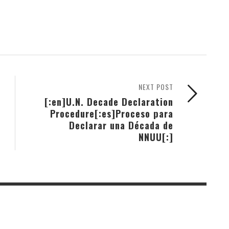
NEXT POST
[:en]U.N. Decade Declaration
Procedure[:es]Proceso para
Declarar una Década de
NNUU[:]