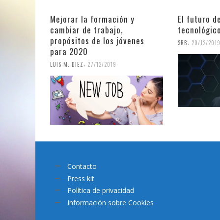
Mejorar la formación y
El futuro d
cambiar de trabajo,
tecnológic
propósitos de los jóvenes
,
SRB
20/12/201
para 2020
,
LUIS M. DIEZ
27/12/2019
Contacto
Press kit
Política de privacidad
Información sobre Cookies