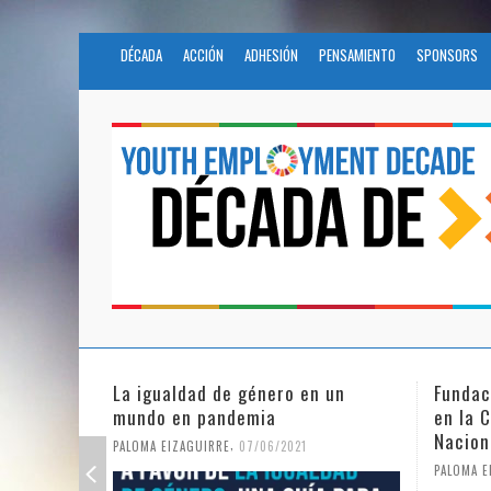
DÉCADA
ACCIÓN
ADHESIÓN
PENSAMIENTO
SPONSORS
n un
Fundación Novia Salcedo participa
El fut
en la Civil Society Programme de
COVID
Naciones Unidas
PALOMA 
,
PALOMA EIZAGUIRRE
25/05/2021