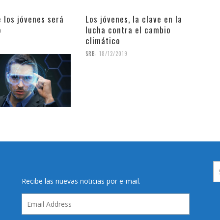
e los jóvenes será
Los jóvenes, la clave en la
o
lucha contra el cambio
climático
9
,
SRB
18/12/2019
Recibe las nuevas noticias por e-mail.
Email
Address