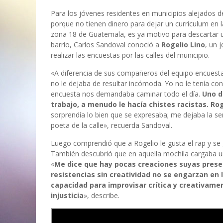
Para los jóvenes residentes en municipios alejados de
porque no tienen dinero para dejar un curriculum en la
zona 18 de Guatemala, es ya motivo para descartar un
barrio, Carlos Sandoval conoció a
Rogelio Lino
, un 
realizar las encuestas por las calles del municipio.
«A diferencia de sus compañeros del equipo encuesta
no le dejaba de resultar incómoda. Yo no le tenía conf
encuesta nos demandaba caminar todo el día.
Uno d
trabajo, a menudo le hacía chistes racistas. Ro
sorprendía lo bien que se expresaba; me dejaba la se
poeta de la calle», recuerda Sandoval.
Luego comprendió que a Rogelio le gusta el rap y se
También descubrió que en aquella mochila cargaba u
«
Me dice que hay pocas creaciones suyas prese
resistencias sin creatividad no se engarzan en 
capacidad para improvisar crítica y creativament
injusticia
», describe.