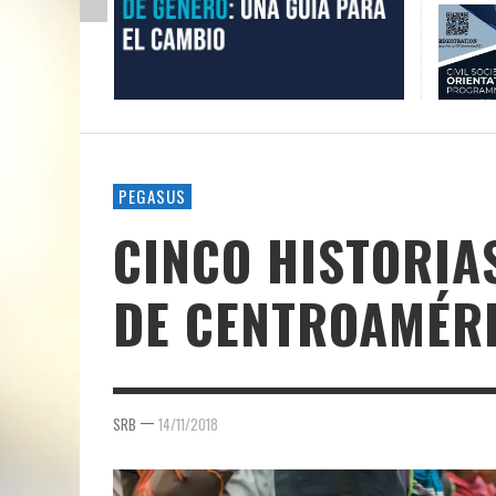
PEGASUS
CINCO HISTORIA
DE CENTROAMÉR
—
SRB
14/11/2018