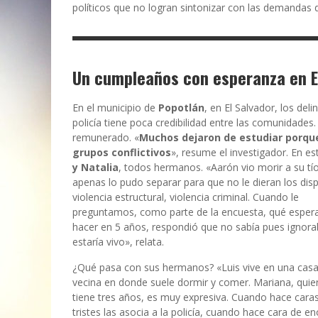
políticos que no logran sintonizar con las demandas 
Un cumpleaños con esperanza en E
En el municipio de
Popotlán
, en El Salvador, los de
policía tiene poca credibilidad entre las comunidade
remunerado. «
Muchos dejaron de estudiar porque
grupos conflictivos
», resume el investigador. En es
y Natalia
, todos hermanos. «Aarón vio morir a su tío
apenas lo pudo separar para que no le dieran los dis
violencia estructural, violencia criminal. Cuando le
preguntamos, como parte de la encuesta, qué espera
hacer en 5 años, respondió que no sabía pues ignora
estaría vivo», relata.
¿Qué pasa con sus hermanos? «Luis vive en una cas
vecina en donde suele dormir y comer. Mariana, quie
tiene tres años, es muy expresiva. Cuando hace cara
tristes las asocia a la policía, cuando hace cara de e