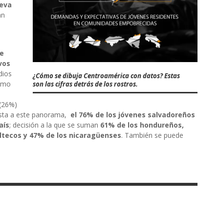
eva
an
ue
vos
dios
¿Cómo se dibuja Centroamérica con datos? Estas
ismo
son las cifras detrás de los rostros.
 (26%)
uesta a este panorama,
el 76% de los jóvenes salvadoreños
aís
; decisión a la que se suman
61% de los hondureños,
ltecos y 47% de los nicaragüenses
. También se puede