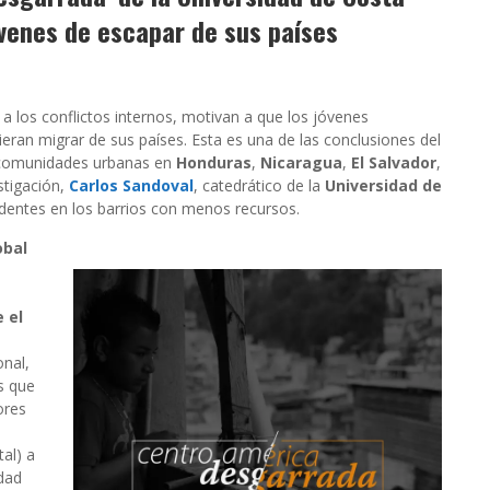
óvenes de escapar de sus países
 los conflictos internos, motivan a que los jóvenes
an migrar de sus países. Esta es una de las conclusiones del
 comunidades urbanas en
Honduras
,
Nicaragua
,
El Salvador
,
estigación,
Carlos Sandoval
, catedrático de la
Universidad de
sidentes en los barrios con menos recursos.
obal
 el
onal,
s que
ores
al) a
dad