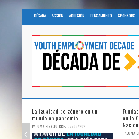
DÉCADA
ACCIÓN
ADHESIÓN
PENSAMIENTO
SPONSORS
Fundación Novia Salcedo participa
El futu
en la Civil Society Programme de
COVID
Naciones Unidas
PALOMA E
,
PALOMA EIZAGUIRRE
25/05/2021