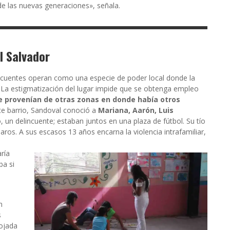
de las nuevas generaciones», señala.
l Salvador
lincuentes operan como una especie de poder local donde la
s. La estigmatización del lugar impide que se obtenga empleo
 provenían de otras zonas en donde había otros
te barrio, Sandoval conoció a
Mariana, Aarón, Luis
, un delincuente; estaban juntos en una plaza de fútbol. Su tío
paros. A sus esc
asos 13 años encarna la violencia intrafamiliar,
ría
ba si
a
n
s
nojada