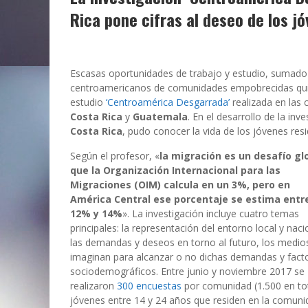
Rica pone cifras al deseo de los j
Escasas oportunidades de trabajo y estudio, sumado a
centroamericanos de comunidades empobrecidas quier
estudio
‘Centroamérica Desgarrada’
realizada en las
Costa Rica
y
Guatemala
. En el desarrollo de la inv
Costa Rica
, pudo conocer la vida de los jóvenes re
Según el profesor, «
la migración es un desafío gl
que la Organización Internacional para las
Migraciones (OIM) calcula en un 3%, pero en
América Central ese porcentaje se estima entre
12% y 14%
». La investigación incluye cuatro temas
principales: la representación del entorno local y naci
las demandas y deseos en torno al futuro, los medio
imaginan para alcanzar o no dichas demandas y fact
sociodemográficos. Entre junio y noviembre 2017 se
realizaron
300 encuestas
por comunidad (1.500 en tot
jóvenes entre 14 y 24 años que residen en la comuni