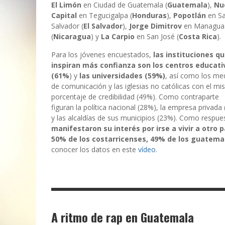
El
Limón
en Ciudad de Guatemala (
Guatemala
),
Nu
Capital
en Tegucigalpa (
Honduras
),
Popotlán
en S
Salvador (
El Salvador
),
Jorge Dimitrov
en Managua
(
Nicaragua
) y
La Carpio
en San José (
Costa Rica
).
Para los jóvenes encuestados,
las instituciones q
inspiran más confianza son los centros educati
(61%
) y
las universidades (59%)
, así como los me
de comunicación y las iglesias no católicas con el m
porcentaje de credibilidad (49%). Como contraparte
figuran la política nacional (28%), la empresa privada
y las alcaldías de sus municipios (23%). Como resp
manifestaron su interés por irse a vivir a otro p
50% de los costarricenses, 49% de los guatema
conocer los datos en este
vídeo.
A ritmo de rap en Guatemala